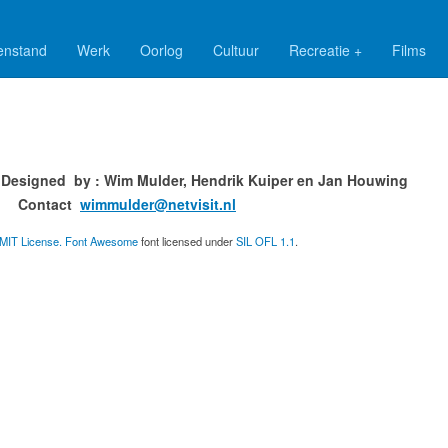
enstand
Werk
Oorlog
Cultuur
Recreatie +
Films
ned by : Wim Mulder, Hendrik Kuiper en
ct
wimmulder@netvisit.nl
MIT License.
Font Awesome
font licensed under
SIL OFL 1.1
.