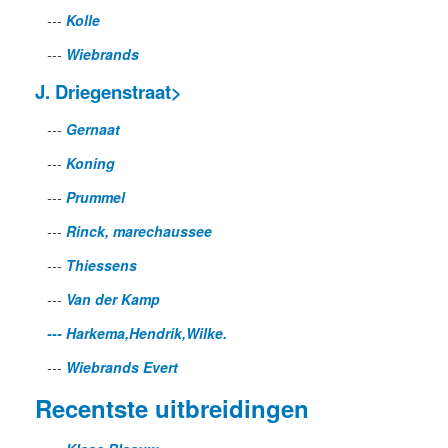
---
Kolle
---
Wiebrands
J. Driegenstraat>
---
Gernaat
---
Koning
---
Prummel
---
Rinck, marechaussee
---
Thiessens
---
Van der Kamp
--- Harkema,Hendrik,Wilke.
---
Wiebrands Evert
Recentste uitbreidingen