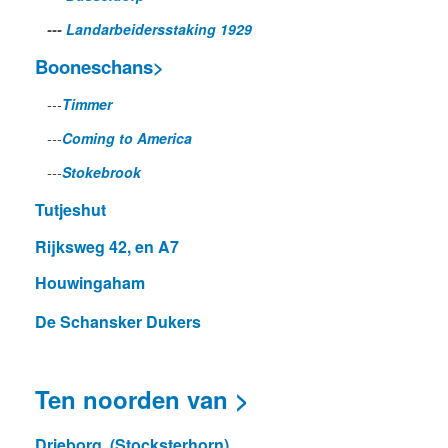
---
Landarbeidersstaking 1929
Booneschans>
---
Timmer
---
Coming to America
---
Stokebrook
Tutjeshut
Rijksweg 42, en A7
Houwingaham
De Schansker Dukers
Ten noorden van >
Drieborg (Stocksterhorn)