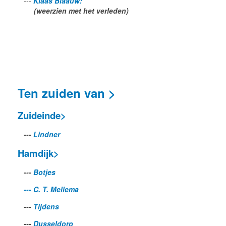
---
Klaas Blaauw:
(weerzien met het verleden)
Ten zuiden van >
Zuideinde>
---
Lindner
Hamdijk>
---
Botjes
--- C. T. Mellema
---
Tijdens
---
Dusseldorp