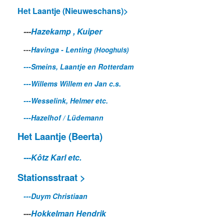
Het Laantje (Nieuweschans)>
---
Hazekamp , Kuiper
---
Havinga - Lenting
(Hooghuis)
---Smeins, Laantje en Rotterdam
---Willems Willem en Jan c.s.
---Wesselink, Helmer etc.
---
Hazelhof
/ Lüdemann
Het Laantje (Beerta)
---Kôtz Karl etc.
Stationsstraat >
---Duym Christiaan
---
Hokkelman Hendrik