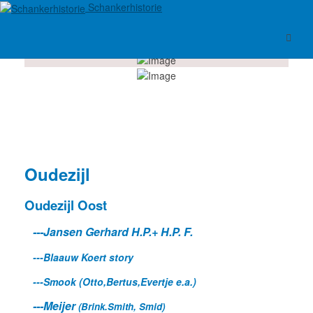
Schankerhistorie
Oudezijl
Oudezijl Oost
---Jansen Gerhard H.P.+ H.P. F.
---Blaauw Koert story
---Smook (Otto,Bertus,Evertje e.a.)
---Meijer
(Brink.Smith, Smid)