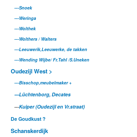
---Snoek
---Weringa
---Wolthek
---Wolthers / Walters
---Leeuwerik,Leeuwerke, de takken
---Wending Wijbe/ Fr.Tahl /S.Uneken
Oudezijl West >
---Bisschop,meubelmaker +
---Lüchtenborg, Decates
Kuiper (Oudezijl en Vr.straat)
---
De Goudkust ?
Schanskerdijk