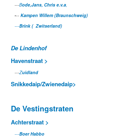
---
B
ode,Jans, Chris e.v.a
,
-
--
Kampen Willem (Braunschweig)
---
Brink ( Zwitserland)
De Lindenhof
Havenstraat >
---
Z
uidland
Snikkedaip/Zwienedaip>
De Vestingstraten
Achterstraat
>
---
Boer Habbo