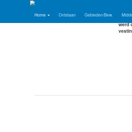
Schankerhistorie
Home
Ontstaan
Gebieden/Bew.
Midd
Nadat
werd 
vestin