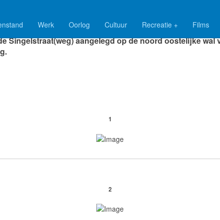
enstand
Werk
Oorlog
Cultuur
Recreatie +
Films
 tussen 1870 en 1905 de wallen van de vesting waren gesle
de Singelstraat(weg) aangelegd op de noord oostelijke wal 
g.
1
2