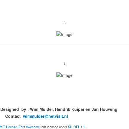
3
4
ned by : Wim Mulder, Hendrik Kuiper en
ct
wimmulder@netvisit.nl
MIT License.
Font Awesome
font licensed under
SIL OFL 1.1
.