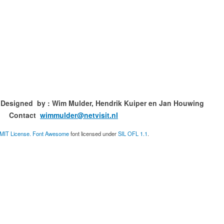
ned by : Wim Mulder, Hendrik Kuiper en
ct
wimmulder@netvisit.nl
MIT License.
Font Awesome
font licensed under
SIL OFL 1.1
.