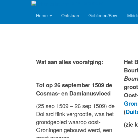
Schankerhistorie
Home
Ontstaan
Gebieden/Bew.
Midd
Wat aan alles voorafging:
Het 
Bour
Bour
Tot op 26 september 1509 de
groo
Cosmas- en Damianusvloed
Oost
Gron
(25 sep 1509 – 26 sep 1509) de
(
Duit
Dollard flink vergrootte, was het
grondgebied waarop oost-
(zie k
Groningen gebouwd werd, een
groot moeras.