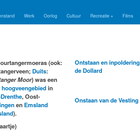
enstand
Werk
Oorlog
Cultuur
Recreatie +
Films
Ontstaan en inpoldering
Bourtangermoeras (ook:
de Dollard
tangerveen;
Duits
:
tanger Moor
) was een
t
hoogveengebied
in
-
Drenthe
, Oost-
Onstaan van de Vesting
ingen
en
Emsland
sland
).
aartje)