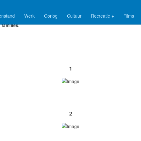
enstand
Werk
Oorlog
Cultuur
Recreatie +
Films
ilie Vos komt zeer veel voor in Nieuweschans. En verwant met vel
 families.
1
2