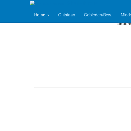
Schankerhistorie
Home
Ontstaan
Gebieden/Bew.
Midd
De fam
andere