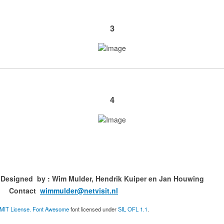
3
4
ned by : Wim Mulder, Hendrik Kuiper en
ct
wimmulder@netvisit.nl
MIT License.
Font Awesome
font licensed under
SIL OFL 1.1
.