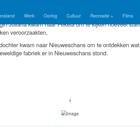
enstand
Werk
Oorlog
Cultuur
Recreatie +
Films
gin Juliana kwam naar Pekela om te kijken hoeveel stan
eken veroorzaakten,
dochter kwam naar Nieuweschans om te ontdekken wat
eweldige fabriek er in Nieuweschans stond.
1