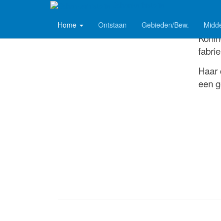
Schankerhistorie
Home
Ontstaan
Gebieden/Bew.
Midd
Konin
fabri
Haar 
een g