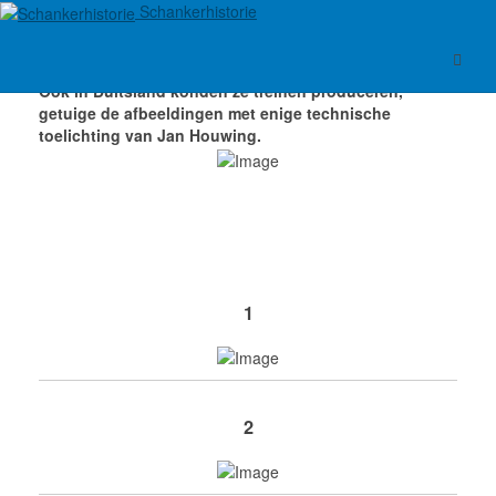
Schankerhistorie
Ook in Duitsland konden ze treinen produceren,
getuige de afbeeldingen met enige technische
toelichting van Jan Houwing.
1
2