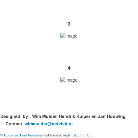
3
4
ned by : Wim Mulder, Hendrik Kuiper en
ct
wimmulder@netvisit.nl
MIT License.
Font Awesome
font licensed under
SIL OFL 1.1
.