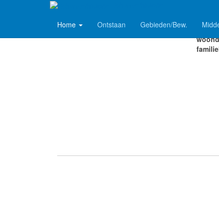
Schankerhistorie
Home
Ontstaan
Gebieden/Bew.
Midd
Dr. Tr
woonde
famili