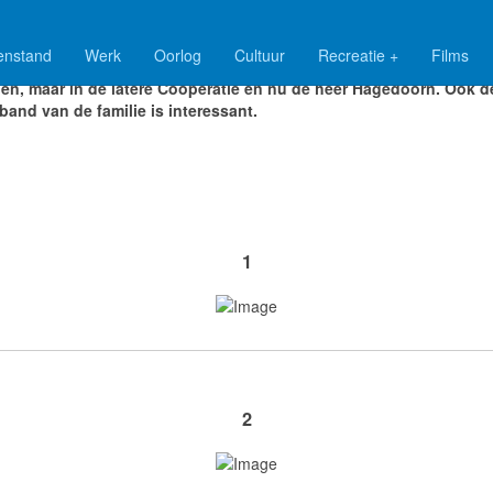
enstand
Werk
Oorlog
Cultuur
Recreatie +
Films
esling woonde niet in de woning waar later Dr. Burema en opvolge
n, maar in de latere Coöperatie en nu de heer Hagedoorn.
Ook d
eband van de familie is interessant.
1
2