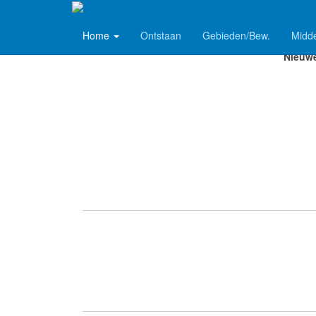
Schankerhistorie
Home
Ontstaan
Gebieden/Bew.
Midd
Pieter
Nieuwe