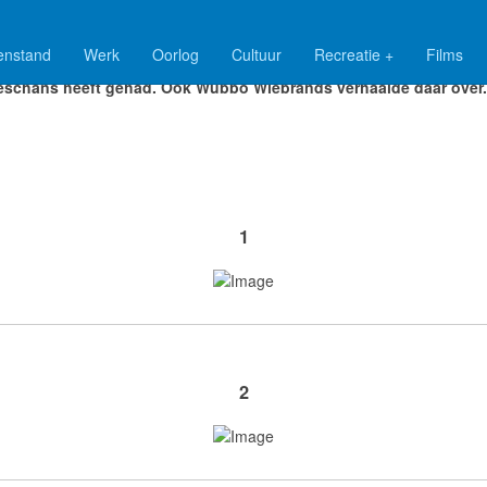
enstand
Werk
Oorlog
Cultuur
Recreatie +
Films
 van Genderen Stort is /was wellicht de meest besproken huisarts,
schans heeft gehad.
Ook Wubbo Wiebrands verhaalde daar over
1
2