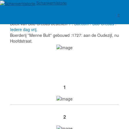
Schankerhistorie
Boek van Bob Crébas bestellen ? :
Bol.com / Bob Crébas :
Iedere dag vrij.
Boerderij ''Menne Bult'' gebouwd :1727: aan de Oudezijl, nu
Hoofdstraat.
1
2