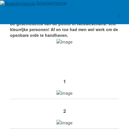
Schankerhistorie
De
geschiedenis van de politie in Nieuweschans. Vele
kleurrijke personen!
Af en toe had men wel werk om de
openbare orde te handhaven.
1
2