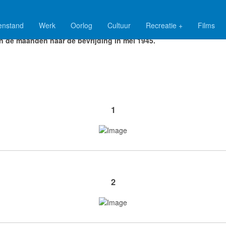
enstand
Werk
Oorlog
Cultuur
Recreatie +
Films
or de Schanskers een zeer ingrijpende periode. Vooral de inval in
n de maanden naar de bevrijding in mei 1945.
1
2