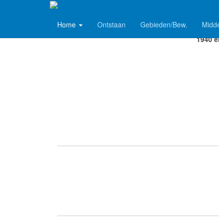
Schankerhistorie
Home
Ontstaan
Gebieden/Bew.
Midd
Ook vo
1940 e