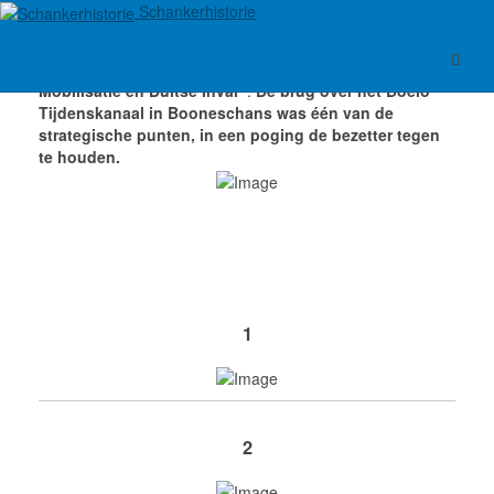
Schankerhistorie
Mobilisatie en Duitse inval
:
De brug over het Boelo
Tijdenskanaal in Booneschans was één van de
strategische punten, in een poging de bezetter tegen
te houden.
1
2