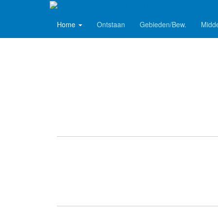
Schankerhistorie
Home
Ontstaan
Gebieden/Bew.
Midd
Verzet