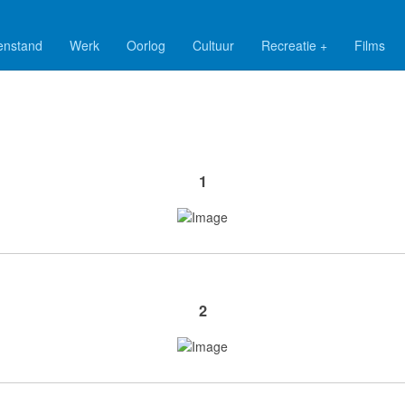
enstand
Werk
Oorlog
Cultuur
Recreatie +
Films
sstrijders: Harm Nanno Nanninga en Luppo Stek
1
2