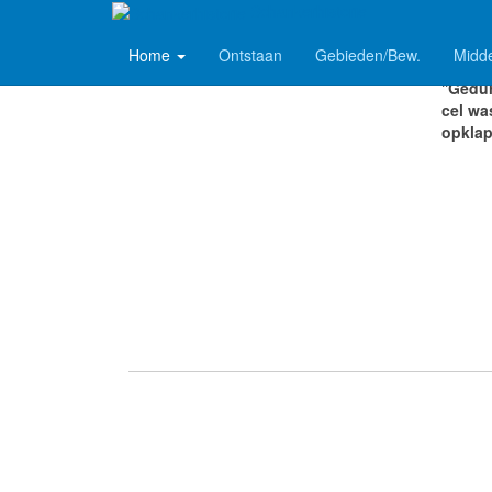
Schankerhistorie
Home
Ontstaan
Gebieden/Bew.
Midd
''Gedu
cel wa
opklapb