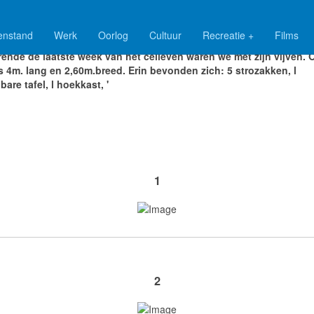
enstand
Werk
Oorlog
Cultuur
Recreatie +
Films
rende de laatste week van het celleven waren we met zijn vijven. 
s 4m. lang en 2,60m.breed. Erin bevonden zich:
5 strozakken, l
are tafel, l hoekkast, '
1
2