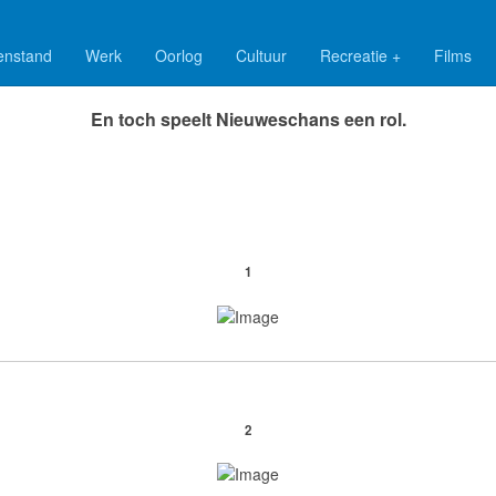
enstand
Werk
Oorlog
Cultuur
Recreatie +
Films
Politieverzet in Haarlem
En toch speelt Nieuweschans een rol.
1
2