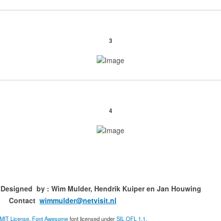
3
4
ned by : Wim Mulder, Hendrik Kuiper en
ct
wimmulder@netvisit.nl
MIT License.
Font Awesome
font licensed under
SIL OFL 1.1
.