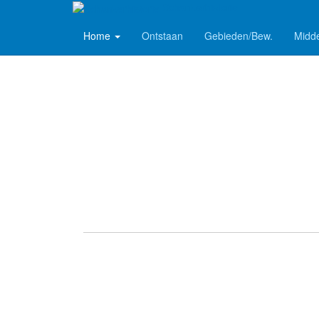
Schankerhistorie
Home
Ontstaan
Gebieden/Bew.
Midd