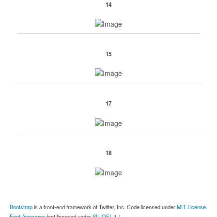
14
15
17
18
Bootstrap
is a front-end framework of Twitter, Inc. Code licensed under
MIT License.
Font Awesome
font licensed under
SIL OFL 1.1
.