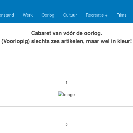
enstand
Werk
Oorlog
Cultuur
Recreatie +
Films
''Nooit benauwd''
Cabaret van vóór de oorlog.
(Voorlopig) slechts zes artikelen, maar wel in kleur!
1
2