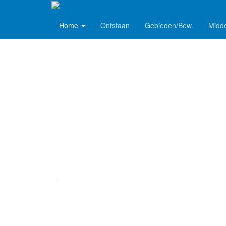
Schankerhistorie
Home
Ontstaan
Gebieden/Bew.
Midd