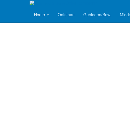
Schankerhistorie
Home
Ontstaan
Gebieden/Bew.
Midd