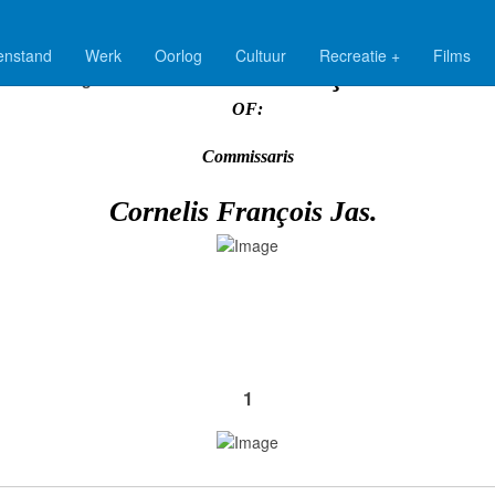
enstand
Werk
Oorlog
Cultuur
Recreatie +
Films
Cornelis François Jas.
Burgemeester
OF:
Commissaris
Cornelis François Jas.
1